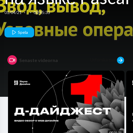
Подготовка к Е
01/04/21
·
·
00:45:33
по Информатик
Spela
Utforska mer
Senaste videorna
00:31:51