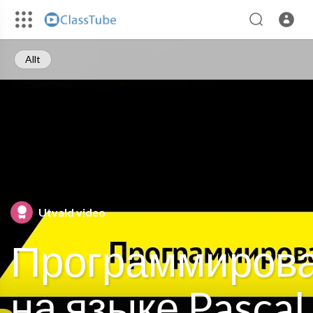
Allt
Utvald video
Программиров
на языке Pascal 