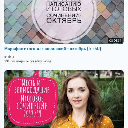
00:04:14
Марафон итоговых сочинений - октябрь [IrishU]
Irish U
23 Просмотры
·
6 лет тому назад