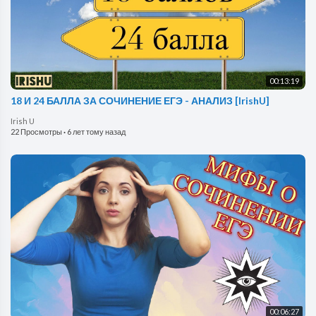
00:13:19
18 И 24 БАЛЛА ЗА СОЧИНЕНИЕ ЕГЭ - АНАЛИЗ [IrishU]
Irish U
22 Просмотры
·
6 лет тому назад
00:06:27