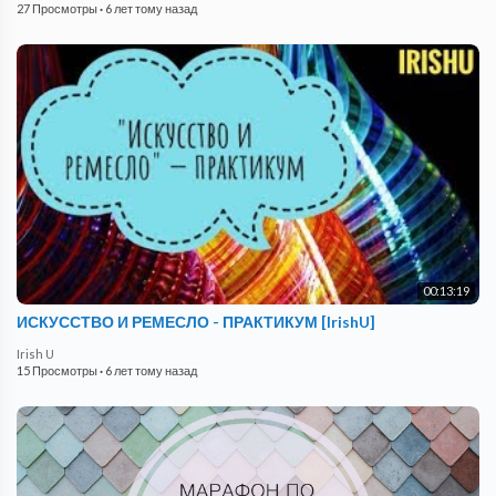
27 Просмотры
·
6 лет тому назад
00:13:19
ИСКУССТВО И РЕМЕСЛО - ПРАКТИКУМ [IrishU]
Irish U
15 Просмотры
·
6 лет тому назад