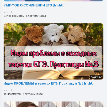
7 МИФОВ О СОЧИНЕНИИ ЕГЭ [IrishU]
Irish U
9,948 Просмотры
·
6 лет тому назад
00:14:20
Ищем ПРОБЛЕМЫ в текстах ЕГЭ. Практикум №3 IrishU]
Irish U
15 Просмотры
·
6 лет тому назад