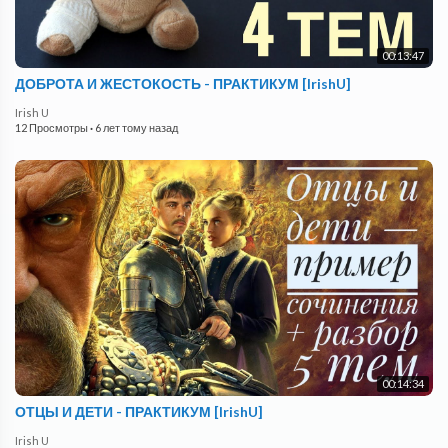
00:13:47
ДОБРОТА И ЖЕСТОКОСТЬ - ПРАКТИКУМ [IrishU]
Irish U
12 Просмотры
·
6 лет тому назад
00:14:34
ОТЦЫ И ДЕТИ - ПРАКТИКУМ [IrishU]
Irish U