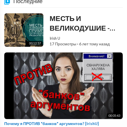
Последние
МЕСТЬ И
ВЕЛИКОДУШИЕ -
ПРАКТИКУМ [IrishU]
Irish U
00:12:57
17 Просмотры
·
6 лет тому назад
00:05:43
Почему я ПРОТИВ "банков" аргументов? [IrishU]