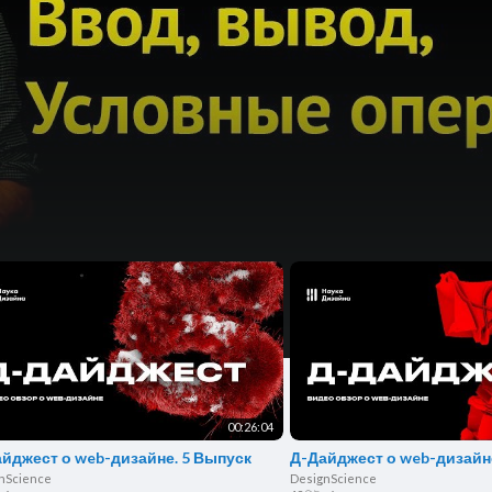
е
00:26:04
йджест о web-дизайне. 5 Выпуск
Д-Дайджест о web-дизайн
nScience
DesignScience