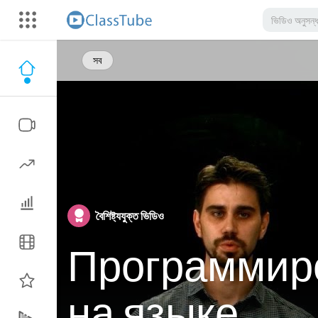
সব
বৈশিষ্ট্যযুক্ত ভিডিও
Программир
на языке