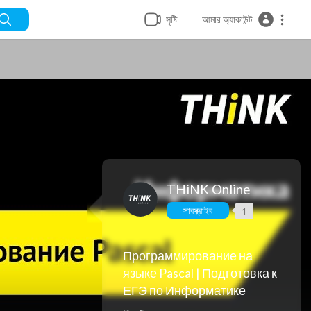
সৃষ্টি
আমার অ্যাকাউন্ট
THiNK Online
সাবস্ক্রাইব
1
Программирование на
языке Pascal | Подготовка к
ЕГЭ по Информатике