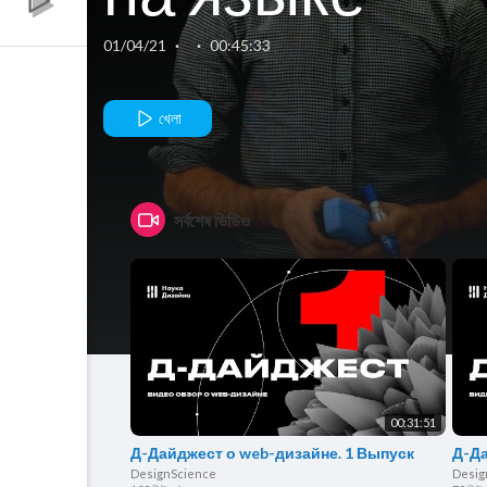
Pascal |
01/04/21
·
·
00:45:33
Подготовка к
খেলা
ЕГЭ по
সর্বশেষ ভিডিও
Информатик
00:31:51
Д-Дайджест о web-дизайне. 1 Выпуск
Д-Да
DesignScience
Desig