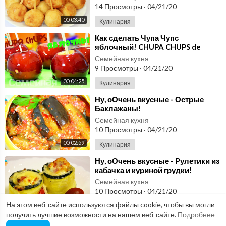
С таким пирогом и
14 Просмотры
·
04/21/20
торта не надо .
124
00:03:40
Кулинария
Вкусный пирог с
Готовим с Мариной Ломака
яблоками
00:01:53
⁣Как сделать Чупа Чупс
яблочный! CHUPA CHUPS de
Самые воздушные и
manzana.
Семейная кухня
нежные
9 Просмотры
·
04/21/20
125
ПАСХАЛЬНЫЕ
Готовим с Мариной Ломака
00:04:25
Кулинария
КУЛИЧИ
00:03:58
⁣Ну, оОчень вкусные - Острые
Вкуснейшие БЛИНЫ С
Баклажаны!
РЫБНЫМ ПРИПЕКОМ
Семейная кухня
126
!НУ ОЧЕНЬ ВКУСНЫЕ
10 Просмотры
·
04/21/20
Готовим с Мариной Ломака
БЛИНЫ
00:02:09
00:02:59
Кулинария
БОМБЕЗНЫЕ
⁣Ну, оОчень вкусные - Рулетики из
кабачка и куриной грудки!
Обалденные
127
Семейная кухня
ХРУСТЯЩИЕ ОГУРЦЫ
Готовим с Мариной Ломака
10 Просмотры
·
04/21/20
на ЗИМУ
00:04:59
На этом веб-сайте используются файлы cookie, чтобы вы могли
00:03:58
Кулинария
Варенье из дыни с
получить лучшие возможности на нашем веб-сайте.
Подробнее
лимоном