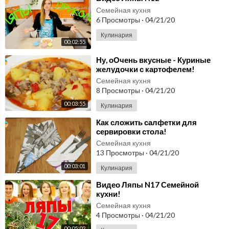
лук(1-й вариант)
00:02:13
Семейная кухня
6 Просмотры
·
04/21/20
Как приготовить
Кулинария
скумбрию в
00:02:55
116
масле,консервы, в
Готовим с Мариной Ломака
⁣Ну, оОчень вкусные - Куриные
автоклаве Hanhi
00:04:02
желудочки с картофелем!
30 БАНОК НА ЗИМУ НЕ
Семейная кухня
8 Просмотры
·
04/21/20
ХВАТИТ- АДЖИКА-
117
ПОДЛИВА- СОУС.
Готовим с Мариной Ломака
00:03:55
Кулинария
00:02:59
⁣Как сложить салфетки для
сервировки стола!
Вкуснятина из
Семейная кухня
КАБАЧКОВ за 20 минут
13 Просмотры
·
04/21/20
118
Готовим с Мариной Ломака
00:03:01
Кулинария
00:01:18
⁣Видео Ляпы N17 Семейной
ЦЕНТРАЛЬНЫЙ
кухни!
РЫНОК В ФЕОДОСИИ
Семейная кухня
119
Цены на рыбу овощи и
Готовим с Мариной Ломака
4 Просмотры
·
04/21/20
фрукты июль 2019
00:03:42
00:05:02