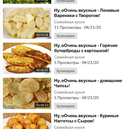
Кулинария
КРУЧЕ чем ХРЕНОДЕР
⁣Ну, оОчень вкусные - Ленивые
ГОРЛОДЕР
Вареники с Творогом!
120
ХРЕНОВИНА
Готовим с Мариной Ломака
Семейная кухня
11 Просмотры
·
04/21/20
00:02:13
00:03:04
Кулинария
Айвовый джем .джем
из айвы.
⁣Ну, оОчень вкусные - Горячие
121
бутерброды с картошкой!
Готовим с Мариной Ломака
Семейная кухня
00:03:40
5 Просмотры
·
04/21/20
НЕ ОГУРЦЫ- А ПЕСНЯ
00:02:37
Кулинария
Малосольные
122
⁣Ну, оОчень вкусные - домашние
ядреные огурцы за
Готовим с Мариной Ломака
Чипсы!
сутки
00:02:06
Семейная кухня
5 Просмотры
·
04/21/20
Ароматизаторы
мандариновые
00:04:10
Кулинария
123
пищевые
Готовим с Мариной Ломака
⁣Ну, оОчень вкусные - Куриные
00:04:20
Наггетсы с Сыром!
Семейная кухня