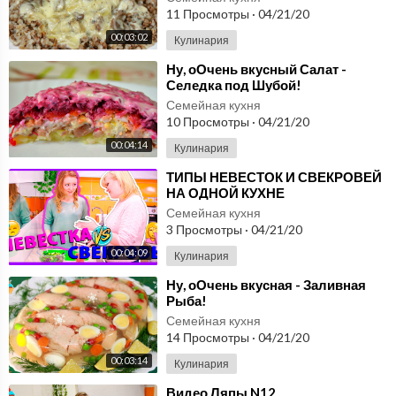
111
11 Просмотры
·
04/21/20
Готовим с Мариной Ломака
00:05:50
00:03:02
Кулинария
КАБАЧКИ НА
⁣Ну, оОчень вкусный Салат -
Селедка под Шубой!
ЗИМУ,для тортов,
112
Семейная кухня
оладьев, котлет или
Готовим с Мариной Ломака
10 Просмотры
·
04/21/20
вафель
00:01:03
00:04:14
Кулинария
САМАЯ ВКУСНАЯ
⁣ТИПЫ НЕВЕСТОК И СВЕКРОВЕЙ
СОЛЯНКА С ГРИБАМИ
НА ОДНОЙ КУХНЕ
113
НА ЗИМУ
Готовим с Мариной Ломака
Семейная кухня
00:03:10
3 Просмотры
·
04/21/20
Останется открыть
00:04:09
Кулинария
баночку и добавить.
⁣Ну, оОчень вкусная - Заливная
114
КАБАЧКИ НА ЗИМУ
Готовим с Мариной Ломака
Рыба!
00:02:45
Семейная кухня
14 Просмотры
·
04/21/20
?Заправка для борща
00:03:14
Кулинария
на зиму- останется
115
только пожарить
Готовим с Мариной Ломака
⁣Видео Ляпы N12