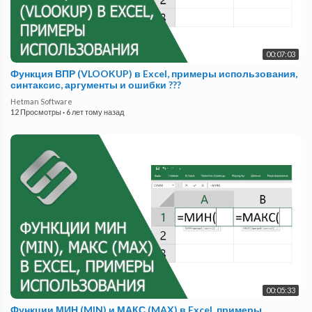
00:07:03
Функция ВПР (VLOOKUP) в Excel, примеры использования,
синтаксис, аргументы и ошибки ???
Hetman Software
12 Просмотры
·
6 лет тому назад
00:05:33
Функции МИН (MIN) и МАКС (MAX) в Excel, примеры