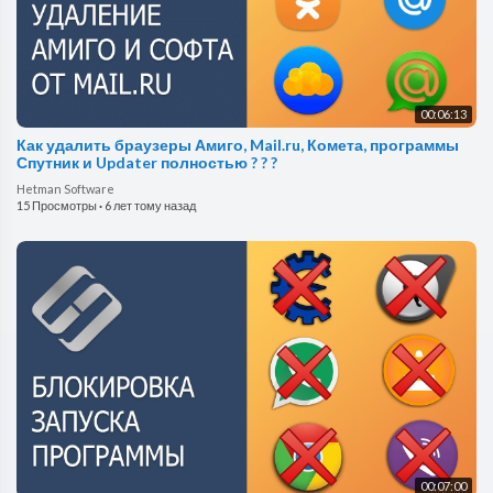
00:06:13
Как удалить браузеры Амиго, Mail.ru, Комета, программы
Спутник и Updater полностью ? ? ?
Hetman Software
15 Просмотры
·
6 лет тому назад
00:07:00