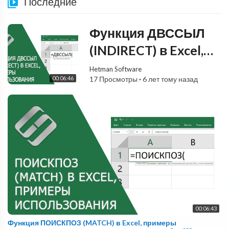
Последние
Функция ДВССЫЛ
(INDIRECT) в Excel,
примеры
Hetman Software
00:06:46
17 Просмотры
·
6 лет тому назад
использования,
синтаксис,
аргументы и ошибки
???
00:06:43
Функция ПОИСКПОЗ (MATCH) в Excel, примеры