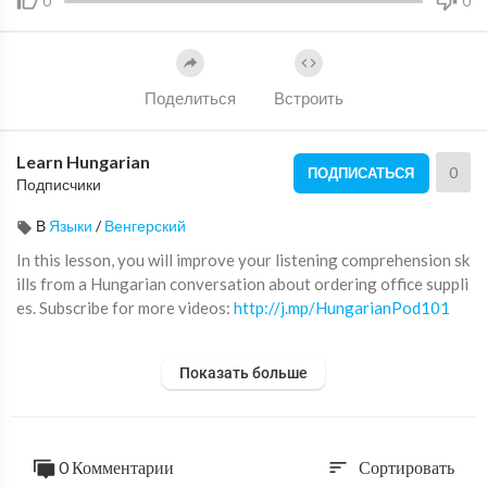
0
0
Поделиться
Встроить
Learn Hungarian
0
ПОДПИСАТЬСЯ
Подписчики
В
Языки
/
Венгерский
In this lesson, you will improve your listening comprehension sk
ills from a Hungarian conversation about ordering office suppli
es. Subscribe for more videos:
http://j.mp/HungarianPod101
Find out more, go to:
http://www.hungarianpod101.com..../201
Показать больше
5/01/27/hungaria
Please LIKE, SHARE and COMMENT on our videos! We really
appreciate it. Thanks!
0 Комментарии
Сортировать
sort