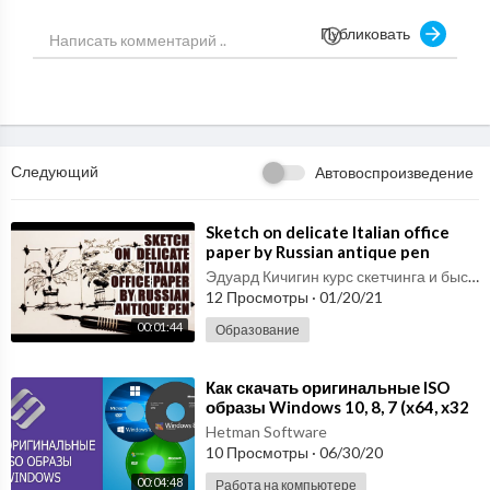
Want more Hungarian learning videos? Click here: https://ww
Публиковать
w.youtube.com/watch?v=_iAWJs5eY28&list=PLg-t-TEm7Jmqk
aLJ1WaVcL8AZlyFP5VP1
- Facebook :
https://www.facebook.com/HungarianPod101
- Google Plus :
https://plus.google.com/+HungarianPod101
- Twitter :
https://twitter.com/HungarianPod101
Следующий
Автовоспроизведение
- Pinterest :
https://www.pinterest.com/HungarianPod101/
Learn Hungarian with real lessons by real teachers. Get your F
⁣Sketch on delicate Italian office
paper by Russian antique pen
REE Lifetime Account at
http://www.HungarianPod101.com/vi
deo
Эдуард Кичигин курс скетчинга и быстрого рисунка
12 Просмотры
·
01/20/21
00:01:44
Образование
⁣Как скачать оригинальные ISO
образы Windows 10, 8, 7 (x64, x32
бита) и Microsoft Office ?? ?️
Hetman Software
10 Просмотры
·
06/30/20
00:04:48
Работа на компьютере