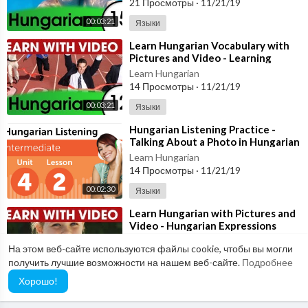
21 Просмотры
·
11/21/19
00:03:21
Языки
⁣Learn Hungarian Vocabulary with
Pictures and Video - Learning
Through Opposites 2
Learn Hungarian
14 Просмотры
·
11/21/19
00:03:21
Языки
⁣Hungarian Listening Practice -
Talking About a Photo in Hungarian
Learn Hungarian
14 Просмотры
·
11/21/19
00:02:30
Языки
⁣Learn Hungarian with Pictures and
Video - Hungarian Expressions
That Help with the Housework 1
Learn Hungarian
На этом веб-сайте используются файлы cookie, чтобы вы могли
12 Просмотры
·
11/21/19
получить лучшие возможности на нашем веб-сайте.
Подробнее
00:03:21
Языки
Хорошо!