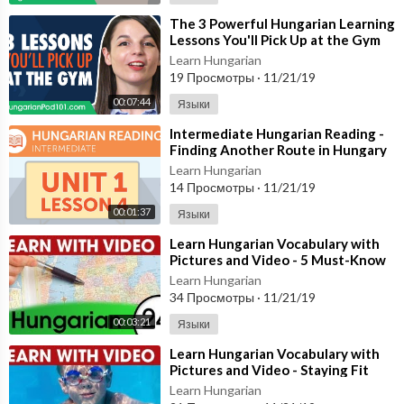
⁣The 3 Powerful Hungarian Learning
Lessons You'll Pick Up at the Gym
Learn Hungarian
19 Просмотры
·
11/21/19
00:07:44
Языки
⁣Intermediate Hungarian Reading -
Finding Another Route in Hungary
Learn Hungarian
14 Просмотры
·
11/21/19
00:01:37
Языки
⁣Learn Hungarian Vocabulary with
Pictures and Video - 5 Must-Know
Hungarian Words 1
Learn Hungarian
34 Просмотры
·
11/21/19
00:03:21
Языки
⁣Learn Hungarian Vocabulary with
Pictures and Video - Staying Fit
with Hungarian Exercises
Learn Hungarian