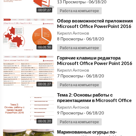
PowerPoint 2016
13 Просмотры
·
06/18/20
00:07:27
Работа на компьютере
⁣Обзор возможностей приложения
Microsoft Office PowerPoint 2016
Кирилл Антонов
8 Просмотры
·
06/18/20
00:01:50
Работа на компьютере
⁣Горячие клавиши редактора
Microsoft Office Power Point 2016
Кирилл Антонов
7 Просмотры
·
06/18/20
00:01:27
Работа на компьютере
⁣Тема 2: Основы работы с
презентациями в Microsoft Office
PowerPoint 2016
Кирилл Антонов
9 Просмотры
·
06/18/20
00:01:20
Работа на компьютере
⁣Маринованные огурцы по-