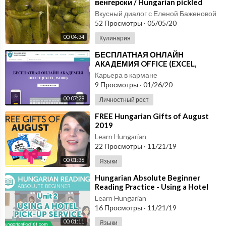
венгерски / Hungarian pickled
cucumbers ♡ English subtitles
Вкусный диалог с Еленой Баженовой
52 Просмотры
·
05/05/20
00:04:34
Кулинария
⁣БЕСПЛАТНАЯ ОНЛАЙН
АКАДЕМИЯ OFFICE (EXCEL,
WORD). Онлайн образование.
Карьера в кармане
Онлайн курсы. Онлайн школа.
9 Просмотры
·
01/26/20
00:07:29
Личностный рост
⁣FREE Hungarian Gifts of August
2019
Learn Hungarian
22 Просмотры
·
11/21/19
00:01:36
Языки
⁣Hungarian Absolute Beginner
Reading Practice - Using a Hotel
Pick-Up Service
Learn Hungarian
16 Просмотры
·
11/21/19
00:01:11
Языки