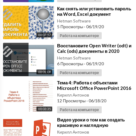
⁣Как снять или установить пароль
на Word, Excel документ
Microsoft Office в 2019 ???
Hetman Software
5 Просмотры
·
06/19/20
00:07:57
Работа на компьютере
⁣Восстановите Open Writer (odt) и
Calc (ods) документы в 2020
программой Hetman Office
Hetman Software
Recovery ⚕️??
6 Просмотры
·
06/19/20
00:01:09
Работа на компьютере
⁣Тема 4: Работа с объектами
Microsoft Office PowerPoint 2016
Кирилл Антонов
12 Просмотры
·
06/18/20
00:03:35
Работа на компьютере
⁣Видео уроки о том как создать
красивую и наглядную
презентацию в Microsoft Office
Кирилл Антонов