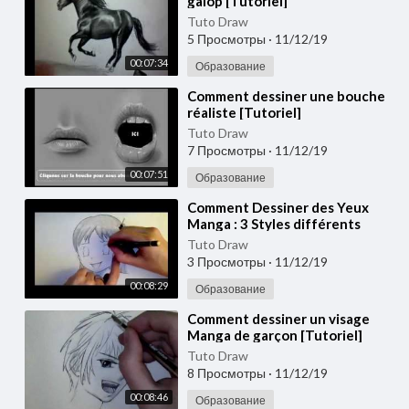
galop [Tutoriel]
Tuto Draw
5 Просмотры
·
11/12/19
00:07:34
Образование
⁣Comment dessiner une bouche
réaliste [Tutoriel]
Tuto Draw
7 Просмотры
·
11/12/19
00:07:51
Образование
⁣Comment Dessiner des Yeux
Manga : 3 Styles différents
[Tutoriel]
Tuto Draw
3 Просмотры
·
11/12/19
00:08:29
Образование
⁣Comment dessiner un visage
Manga de garçon [Tutoriel]
Tuto Draw
8 Просмотры
·
11/12/19
00:08:46
Образование