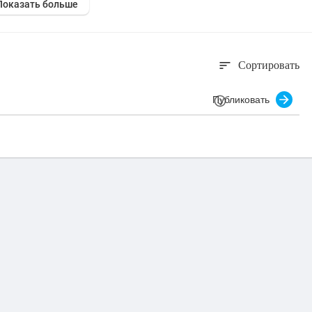
Показать больше
Сортировать
sort
Публиковать