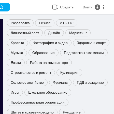
Создать
Войти
Разработка
Бизнес
ИТ и ПО
Личностный рост
Дизайн
Маркетинг
Красота
Фотография и видео
Здоровье и спорт
Музыка
Образование
Подготовка к экзаменам
Языки
Работа на компьютере
Строительство и ремонт
Кулинария
Сельское хозяйство
Фриланс
ПДД и вождение
Игры
Школьное образование
Профессиональная ориентация
Шитье и кожевенное дело
Рукоделие