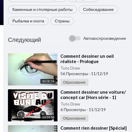
Каменные и столярные работы
Собеседование
Рыбалка и охота
Страны
Автовоспроизведение
Следующий
⁣Comment dessiner un oeil
réaliste - Prologue
Tuto Draw
56 Просмотры
·
11/12/19
00:00:54
Образование
⁣Comment dessiner une voiture/
concept car [Hors série - 1]
Tuto Draw
6 Просмотры
·
11/12/19
00:14:58
Образование
⁣Comment rien dessiner [Spécial]