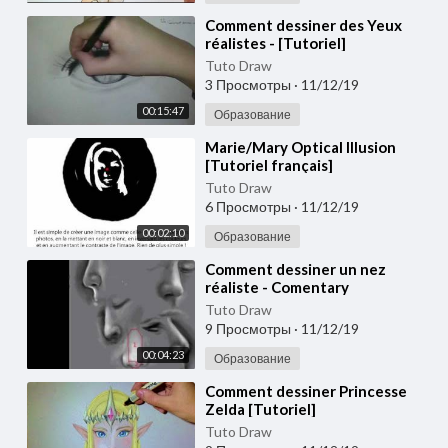
⁣Comment dessiner des Yeux
réalistes - [Tutoriel]
Tuto Draw
3 Просмотры
·
11/12/19
00:15:47
Образование
⁣Marie/Mary Optical Illusion
[Tutoriel français]
Tuto Draw
6 Просмотры
·
11/12/19
00:02:10
Образование
⁣Comment dessiner un nez
réaliste - Comentary
Tuto Draw
9 Просмотры
·
11/12/19
00:04:23
Образование
⁣Comment dessiner Princesse
Zelda [Tutoriel]
Tuto Draw