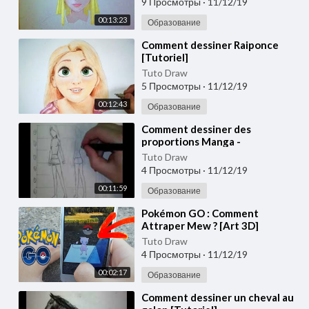
9 Просмотры
·
11/12/19
00:13:23
Образование
⁣Comment dessiner Raiponce
[Tutoriel]
Tuto Draw
5 Просмотры
·
11/12/19
00:12:43
Образование
⁣Comment dessiner des
proportions Manga -
Personnage Fille [Tutoriel]
Tuto Draw
4 Просмотры
·
11/12/19
00:11:59
Образование
⁣Pokémon GO : Comment
Attraper Mew ? [Art 3D]
Tuto Draw
4 Просмотры
·
11/12/19
00:02:17
Образование
⁣Comment dessiner un cheval au