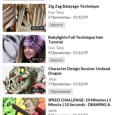
⁣Zig Zag Balayage Technique
Guy Tang
2 Просмотры
·
11/12/19
Красота
00:13:09
⁣Babylights Foil Technique Hair
Tutorial
Guy Tang
4 Просмотры
·
11/12/19
00:12:35
Красота
⁣Character Design Session: Undead
Dragon
Jazza
7 Просмотры
·
11/12/19
00:09:13
Образование
⁣SPEED CHALLENGE: 10 Minutes | 1
Minute | 10 Seconds - DRAWING A
DRAGON!
Jazza