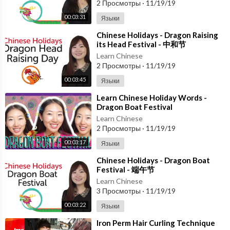
2 Просмотры
·
11/19/19
00:03:31
Языки
⁣Chinese Holidays - Dragon Raising
its Head Festival - 中和节
Learn Chinese
2 Просмотры
·
11/19/19
00:03:45
Языки
⁣Learn Chinese Holiday Words -
Dragon Boat Festival
Learn Chinese
2 Просмотры
·
11/19/19
00:03:17
Языки
⁣Chinese Holidays - Dragon Boat
Festival - 端午节
Learn Chinese
3 Просмотры
·
11/19/19
00:03:22
Языки
⁣Iron Perm Hair Curling Technique