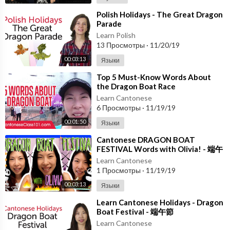
⁣Polish Holidays - The Great Dragon
Parade
Learn Polish
13 Просмотры
·
11/20/19
00:03:13
Языки
⁣Top 5 Must-Know Words About
the Dragon Boat Race
Learn Cantonese
6 Просмотры
·
11/19/19
00:01:50
Языки
⁣Cantonese DRAGON BOAT
FESTIVAL Words with Olivia! - 端午
節
Learn Cantonese
1 Просмотры
·
11/19/19
00:03:13
Языки
⁣Learn Cantonese Holidays - Dragon
Boat Festival - 端午節
Learn Cantonese