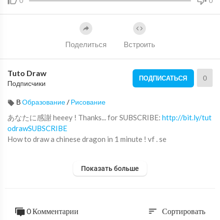
0
0
Поделиться
Встроить
Tuto Draw
0
ПОДПИСАТЬСЯ
Подписчики
В
Образование
/
Рисование
あなたに感謝 heeey ! Thanks... for SUBSCRIBE:
http://bit.ly/tut
odrawSUBSCRIBE
How to draw a chinese dragon in 1 minute ! vf . se
Показать больше
Support & News FB :
http://www.facebook.com/TutoDraw
Web Site :
http://www.tutodraw.com
Tools : charcoal + gum + paper
0 Комментарии
Сортировать
sort
Camera HD 720pp