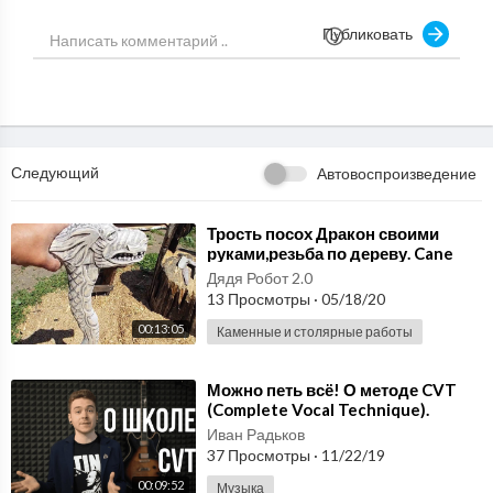
Tools graphic : The gimp + tablet wacom 5
Публиковать
(Episode 1/?)
Creation :
Следующий
Автовоспроизведение
Music & Drawing
⁣Трость посох Дракон своими
руками,резьба по дереву. Cane
Please like and share if you appreciate ! Thanks for the suppor
Staff Dragon, wood carving
t, and for stopping by!
Дядя Робот 2.0
13 Просмотры
·
05/18/20
00:13:05
Каменные и столярные работы
⁣Можно петь всё! О методе CVT
(Complete Vocal Technique).
Иван Радьков
37 Просмотры
·
11/22/19
00:09:52
Музыка