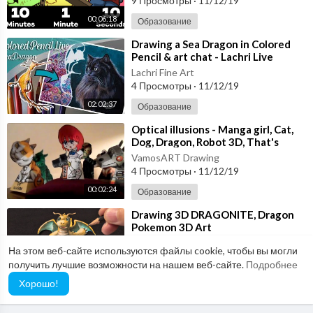
9 Просмотры
·
11/12/19
00:06:18
Образование
⁣Drawing a Sea Dragon in Colored
Pencil & art chat - Lachri Live
Lachri Fine Art
4 Просмотры
·
11/12/19
02:02:37
Образование
⁣Optical illusions - Manga girl, Cat,
Dog, Dragon, Robot 3D, That's
incredible
VamosART Drawing
4 Просмотры
·
11/12/19
00:02:24
Образование
⁣Drawing 3D DRAGONITE, Dragon
Pokemon 3D Art
VamosART Drawing
На этом веб-сайте используются файлы cookie, чтобы вы могли
14 Просмотры
·
11/12/19
получить лучшие возможности на нашем веб-сайте.
Подробнее
00:03:42
Образование
Хорошо!