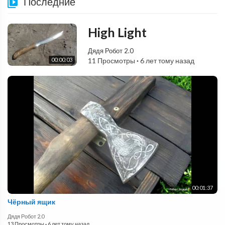
Последние
High Light
Дядя Робот 2.0
00:00:03
11 Просмотры
·
6 лет тому назад
00:01:37
Чёрный ящик
Дядя Робот 2.0
13 Просмотры
·
6 лет тому назад