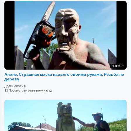
00:00:35
Анонс. Страшная маска навьего своими руками. Резьба по
дереву
Дядя Робот 2.0
15 Просмотры
·
6 лет тому назад