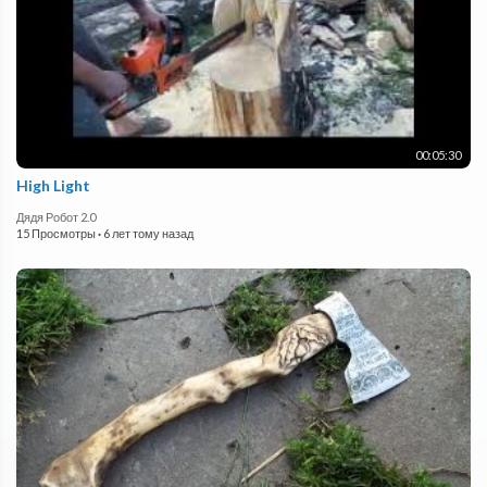
00:05:30
High Light
Дядя Робот 2.0
15 Просмотры
·
6 лет тому назад