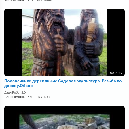
00:01:49
Подсвечники деревянные.Садовая скульптура. Резьба по
дереву.Обзор
Дядя Робот 2.0
12 Просмотры
·
6 лет тому назад