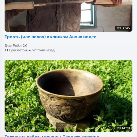
00:00:45
Трость (или посох) с клинком Анонс видео
Дядя Робот 2.0
11 Просмотры
·
6 лет тому назад
00:14:28
Токарные работы,основы. Тарелка супница