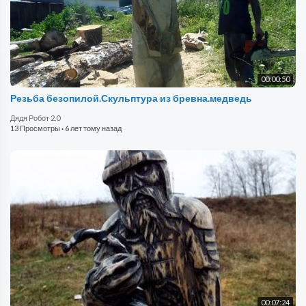
00:00:50
Резьба безопилой.Скульптура из бревна.медведь
Дядя Робот 2.0
13 Просмотры
·
6 лет тому назад
00:07:24