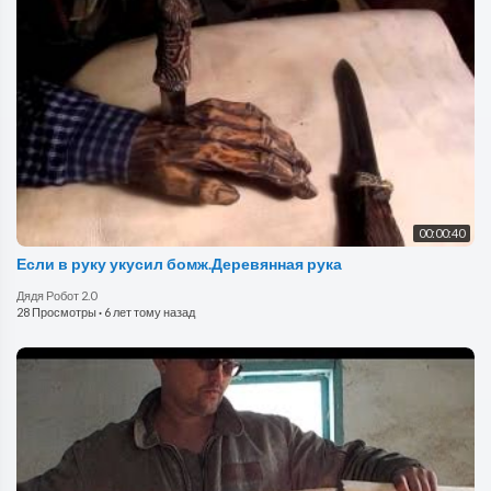
00:00:40
Если в руку укусил бомж.Деревянная рука
Дядя Робот 2.0
28 Просмотры
·
6 лет тому назад