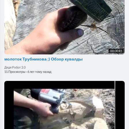
00:00:45
молоток Трубникова ;) Обзор кувалды
Дядя Робот 2.0
11 Просмотры
·
6 лет тому назад