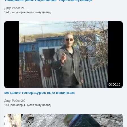
Дядя Робот 2.0
16 Просмотры
·
6 лет тому назад
00:00:15
метание топора,урок нью викингам
Дядя Робот 2.0
14 Просмотры
·
6 лет тому назад