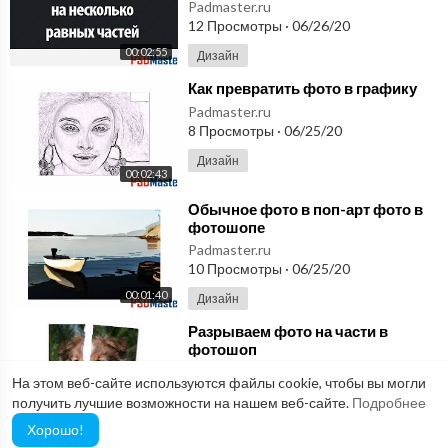
Padmaster.ru
uZ7w4Qs
12 Просмотры
·
06/26/20
00:02:55
Дизайн
#sonyvegas #сонивегас #видеомонтаж #урокивидеомонтажа #
футаж #footage #background #overlay #chromekey #mask #al
⁣Как превратить фото в графику
fachannel #слайдшоу
Padmaster.ru
8 Просмотры
·
06/25/20
Дизайн
00:02:43
⁣Обычное фото в поп-арт фото в
фотошопе
Padmaster.ru
10 Просмотры
·
06/25/20
00:01:40
Дизайн
⁣Разрываем фото на части в
фотошоп
Padmaster.ru
На этом веб-сайте используются файлы cookie, чтобы вы могли
9 Просмотры
·
06/25/20
получить лучшие возможности на нашем веб-сайте.
Подробнее
00:10:57
Дизайн
Хорошо!