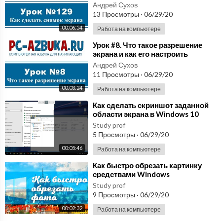
Андрей Сухов
Google+:
https://goo.gl/qlutRF
13 Просмотры
·
06/29/20
Videoforums.ru:
http://videoforums.ru/forumdisplay.php?f=13
00:06:54
Работа на компьютере
Форум Provegas:
http://provegas.ru/forum/forumdisplay.php?
f=62
⁣Урок #8. Что такое разрешение
******************************************************
экрана и как его настроить
Подключайтесь к партнерке AIR:
http://join.air.io/office
Андрей Сухов
Подключайтесь к партнерке ScaleLab:
http://scalelab.com/appl
11 Просмотры
·
06/29/20
y?referral=61981
00:03:24
Работа на компьютере
******************************************************
⁣Как сделать скриншот заданной
На канале выложен обучающий курс по видео монтажу. Рассказ
области экрана в Windows 10
ывается о функциональных возможностях программы Sony Veg
Study prof
as Pro, на примере 13 версии. Канал повествует о тонкостях вид
5 Просмотры
·
06/29/20
ео монтажа и "подводных камнях", как например авторские прав
00:05:46
а на контент. Здесь выложены различные инструменты, которые
Работа на компьютере
посвятят Вас в закулисье спецэффектов и помогут научиться мо
⁣Как быстро обрезать картинку
нтировать разнообразный материал
средствами Windows
*****************************************************
Study prof
Самые популярные видео уроки:
9 Просмотры
·
06/29/20
00:02:32
Работа на компьютере
Основы монтажа:
https://www.youtube.com/watch?v=0OJibsZ