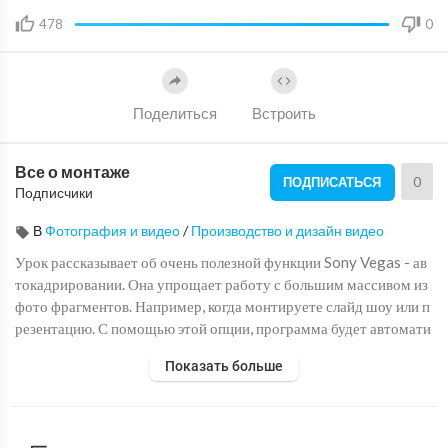
478
0
Поделиться
Встроить
Все о монтаже
0
ПОДПИСАТЬСЯ
Подписчики
В
Фотография и видео
/
Производство и дизайн видео
Урок рассказывает об очень полезной функции Sony Vegas - ав
токадрировании. Она упрощает работу с большим массивом из
фото фрагментов. Например, когда монтируете слайд шоу или п
резентацию. С помощью этой опции, программа будет автомати
чески обрезать все фото фрагменты на временной шкале под ра
Показать больше
змер экрана/проекта.
******************************************************
График выпусков: ежедневно!
******************************************************