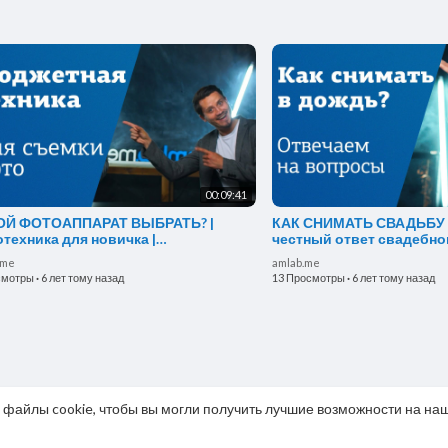
00:09:41
ОЙ ФОТОАППАРАТ ВЫБРАТЬ? |
КАК СНИМАТЬ СВАДЬБУ 
техника для новичка |
честный ответ свадебно
ъективный взгляд Назара Воюшина
.me
amlab.me
смотры
·
6 лет тому назад
13 Просмотры
·
6 лет тому назад
 файлы cookie, чтобы вы могли получить лучшие возможности на на