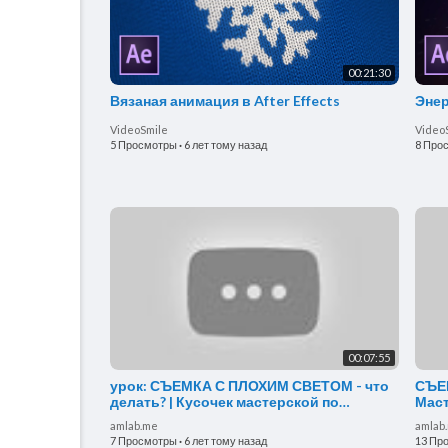
00:21:30
Вязаная анимация в After Effects
Энер
VideoSmile
Video
5 Просмотры
·
6 лет тому назад
8 Про
00:07:55
урок: СЪЕМКА С ПЛОХИМ СВЕТОМ - что
СЪЕ
делать? | Кусочек мастерской по
Маст
естественному свету
amla
amlab.me
amlab
7 Просмотры
·
6 лет тому назад
13 Пр