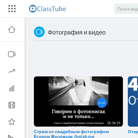
Фотография и видео
01:36:19
Стрим со свадебным фотографом
Откр
Егором Желовым. Amlab.me