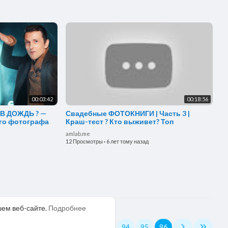
00:03:42
00:18:56
В ДОЖДЬ ? —
Свадебные ФОТОКНИГИ | Часть 3 |
го фотографа
Краш-тест ? Кто выживет? Топ
amlab.me
12 Просмотры
·
6 лет тому назад
шем веб-сайте.
Подробнее
93
94
95
96