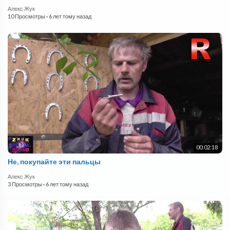
Алекс Жук
10 Просмотры
·
6 лет тому назад
00:02:18
Не, покупайте эти пальцы
Алекс Жук
3 Просмотры
·
6 лет тому назад