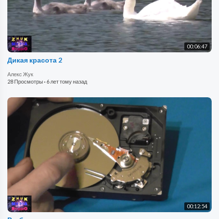
00:06:47
Дикая красота 2
Алекс Жук
28 Просмотры
·
6 лет тому назад
00:12:54