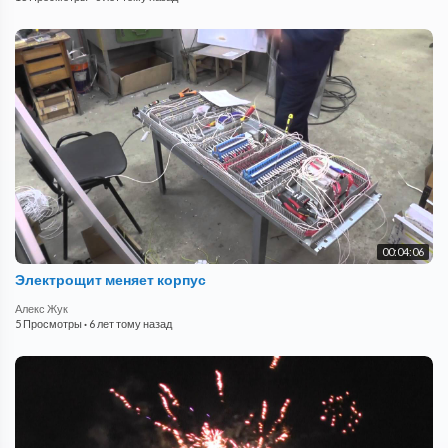
00:04:06
Электрощит меняет корпус
Алекс Жук
5 Просмотры
·
6 лет тому назад