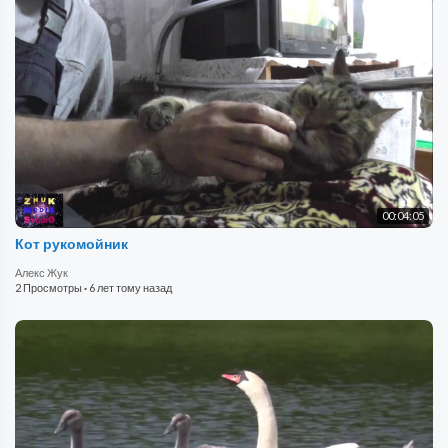
00:04:05
Кот рукомойник
Алекс Жук
2 Просмотры
·
6 лет тому назад