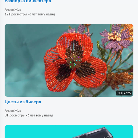
Разборка винчестера
Алекс Жук
12 Просмотры
·
6 лет тому назад
00:06:25
Цветы из бисера
Алекс Жук
8 Просмотры
·
6 лет тому назад