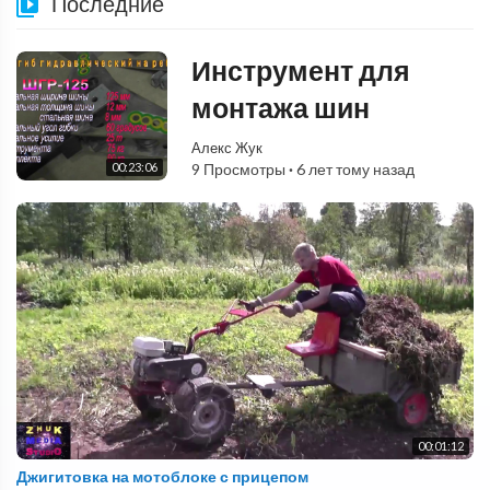
Последние
Инструмент для
монтажа шин
Алекс Жук
00:23:06
9 Просмотры
·
6 лет тому назад
00:01:12
Джигитовка на мотоблоке с прицепом