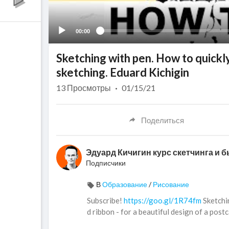
00:00
Sketching with pen. How to quickl
sketching. Eduard Kichigin
13
Просмотры
·
01/15/21
Поделиться
Эдуард Кичигин курс скетчинга и 
Подписчики
В
Образование
/
Рисование
Subscribe!
https://goo.gl/1R74fm
Sketchin
d ribbon - for a beautiful design of a pos