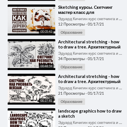
⁣Sketching курсы. Cкетчинг
мастер класс для
начинающих. Как рисовать
Эдуард Кичигин курс скетчинга и быстрого рисунка
поэтапно дерево акварелью
12 Просмотры
·
01/17/21
00:05:42
Образование
⁣Architectural stretching - how
to draw a tree. Архитектурный
стретчинг -, как рисовать
Эдуард Кичигин курс скетчинга и быстрого рисунка
дерево
34 Просмотры
·
01/17/21
00:48:59
Образование
⁣Architectural stretching - how
to draw a tree. Архитектурный
стретчинг -, как рисовать
Эдуард Кичигин курс скетчинга и быстрого рисунка
дерево
21 Просмотры
·
01/17/21
00:27:41
Образование
⁣landscape graphics how to draw
a sketch
Эдуард Кичигин курс скетчинга и быстрого рисунка