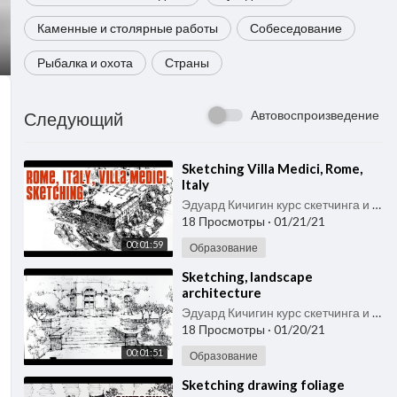
Каменные и столярные работы
Собеседование
Рыбалка и охота
Страны
Автовоспроизведение
Следующий
⁣Sketching Villa Medici, Rome,
Italy
Эдуард Кичигин курс скетчинга и быстрого рисунка
18 Просмотры
·
01/21/21
00:01:59
Образование
⁣Sketching, landscape
architecture
Эдуард Кичигин курс скетчинга и быстрого рисунка
18 Просмотры
·
01/20/21
00:01:51
Образование
⁣Sketching drawing foliage