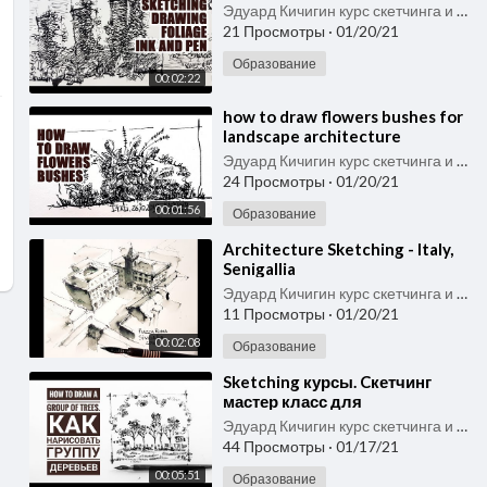
Эдуард Кичигин курс скетчинга и быстрого рисунка
21 Просмотры
·
01/20/21
Образование
00:02:22
⁣how to draw flowers bushes for
landscape architecture
Эдуард Кичигин курс скетчинга и быстрого рисунка
24 Просмотры
·
01/20/21
00:01:56
Образование
⁣Architecture Sketching - Italy,
Senigallia
Эдуард Кичигин курс скетчинга и быстрого рисунка
11 Просмотры
·
01/20/21
00:02:08
Образование
⁣Sketching курсы. Cкетчинг
мастер класс для
начинающих. Часть 7. Как
Эдуард Кичигин курс скетчинга и быстрого рисунка
рисовать дерево. Группа
44 Просмотры
·
01/17/21
деревьев
00:05:51
Образование