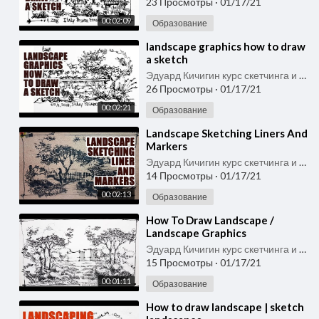
23 Просмотры
·
01/17/21
00:02:09
Образование
⁣landscape graphics how to draw
a sketch
Эдуард Кичигин курс скетчинга и быстрого рисунка
26 Просмотры
·
01/17/21
00:02:21
Образование
⁣Landscape Sketching Liners And
Markers
Эдуард Кичигин курс скетчинга и быстрого рисунка
14 Просмотры
·
01/17/21
00:02:13
Образование
⁣How To Draw Landscape /
Landscape Graphics
Эдуард Кичигин курс скетчинга и быстрого рисунка
15 Просмотры
·
01/17/21
00:01:11
Образование
⁣How to draw landscape | sketch