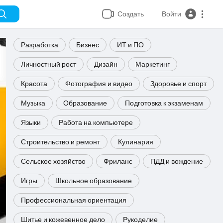
Создать
Войти
Разработка
Бизнес
ИТ и ПО
Личностный рост
Дизайн
Маркетинг
Красота
Фотография и видео
Здоровье и спорт
Музыка
Образование
Подготовка к экзаменам
Языки
Работа на компьютере
Строительство и ремонт
Кулинария
Сельское хозяйство
Фриланс
ПДД и вождение
Игры
Школьное образование
Профессиональная ориентация
Шитье и кожевенное дело
Рукоделие