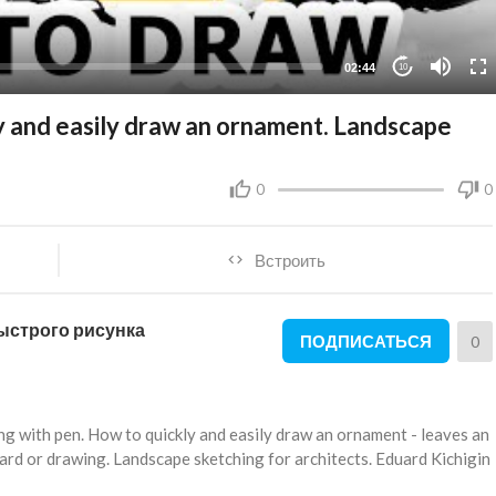
02:44
10
y and easily draw an ornament. Landscape
0
0
Встроить
быстрого рисунка
ПОДПИСАТЬСЯ
0
g with pen. How to quickly and easily draw an ornament - leaves an
tcard or drawing. Landscape sketching for architects. Eduard Kichigin