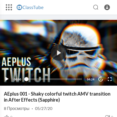
00:00
04:24
10
AEplus 001 - Shaky colorful twitch AMV transition
in After Effects (Sapphire)
8
Просмотры
·
05/27/20