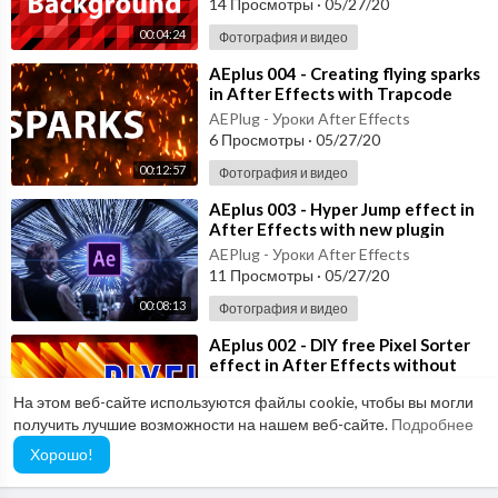
14 Просмотры
·
05/27/20
00:04:24
Фотография и видео
⁣AEplus 004 - Creating flying sparks
in After Effects with Trapcode
Particular
AEPlug - Уроки After Effects
6 Просмотры
·
05/27/20
00:12:57
Фотография и видео
⁣AEplus 003 - Hyper Jump effect in
After Effects with new plugin
Stardust (Tutorial)
AEPlug - Уроки After Effects
11 Просмотры
·
05/27/20
00:08:13
Фотография и видео
⁣AEplus 002 - DIY free Pixel Sorter
effect in After Effects without
external plugins
AEPlug - Уроки After Effects
На этом веб-сайте используются файлы cookie, чтобы вы могли
5 Просмотры
·
05/27/20
получить лучшие возможности на нашем веб-сайте.
Подробнее
00:08:40
Фотография и видео
Хорошо!