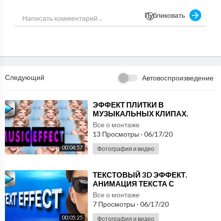
https://twitter.com/AeplugTut
Публиковать
Уроки на русском языке:
http://www.youtube.com/user/AEPlug
Shake Effect - GenArts Sapphire Effects Browser
http://www.genarts.com/sapphir....e/effects-browser/sh
Следующий
Автовоспроизведение
Music by audionautix.com
⁣ЭФФЕКТ ПЛИТКИ В
МУЗЫКАЛЬНЫХ КЛИПАХ.
ПЛАГИН SAPPHIRE. УРОКИ
Все о монтаже
ВИДЕОМОНТАЖА SONY VEGAS
13 Просмотры
·
06/17/20
PRO
00:04:57
Фотография и видео
⁣ТЕКСТОВЫЙ 3D ЭФФЕКТ.
АНИМАЦИЯ ТЕКСТА С
ПОМОЩЬЮ ПЛАГИНА SAPPHIRE.
Все о монтаже
УРОКИ ВИДЕОМОНТАЖА SONY
7 Просмотры
·
06/17/20
VEGAS PRO
00:05:25
Фотография и видео