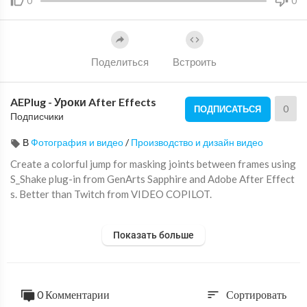
0
0
Поделиться
Встроить
AEPlug - Уроки After Effects
0
ПОДПИСАТЬСЯ
Подписчики
В
Фотография и видео
/
Производство и дизайн видео
Create a colorful jump for masking joints between frames using
S_Shake plug-in from GenArts Sapphire and Adobe After Effect
s. Better than Twitch from VIDEO COPILOT.
Enjoy the tutorials? Feel free to donate for more:
Показать больше
https://www.paypal.me/AEPlag
Subscribe:
https://www.youtube.com/channe....l/UCQMJPrlk6yPDWCmu3
0 Комментарии
Сортировать
sort
https://facebook.com/aeplugtut