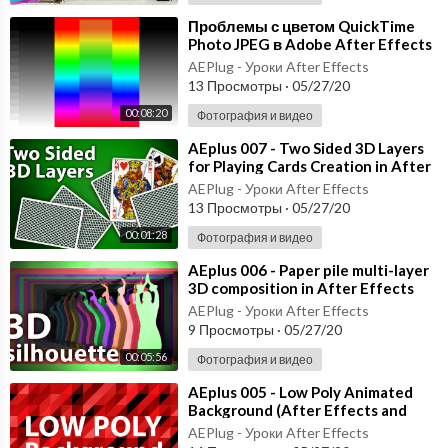
⁣Проблемы с цветом QuickTime
Photo JPEG в Adobe After Effects
2014.2 - Баги 004
AEPlug - Уроки After Effects
13 Просмотры
·
05/27/20
00:08:20
Фотография и видео
⁣AEplus 007 - Two Sided 3D Layers
for Playing Cards Creation in After
Effects
AEPlug - Уроки After Effects
13 Просмотры
·
05/27/20
00:01:28
Фотография и видео
⁣AEplus 006 - Paper pile multi-layer
3D composition in After Effects
with silhouette (Tutorial)
AEPlug - Уроки After Effects
9 Просмотры
·
05/27/20
00:05:56
Фотография и видео
⁣AEplus 005 - Low Poly Animated
Background (After Effects and
Element 3D tutorial)
AEPlug - Уроки After Effects