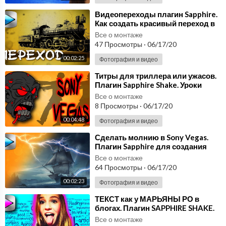
⁣Видеопереходы плагин Sapphire.
Как создать красивый переход в
Сони Вегас. Уроки Sony Vegas
Все о монтаже
47 Просмотры
·
06/17/20
00:02:25
Фотография и видео
⁣Титры для триллера или ужасов.
Плагин Sapphire Shake. Уроки
видеомонтажа Sony Vegas
Все о монтаже
8 Просмотры
·
06/17/20
00:04:48
Фотография и видео
⁣Сделать молнию в Sony Vegas.
Плагин Sapphire для создания
молнии. Уроки видеомонтажа в
Все о монтаже
Sony Vegas
64 Просмотры
·
06/17/20
00:02:23
Фотография и видео
⁣ТЕКСТ как у МАРЬЯНЫ РО в
блогах. Плагин SAPPHIRE SHAKE.
Уроки видеомонтажа Vegas Pro
Все о монтаже