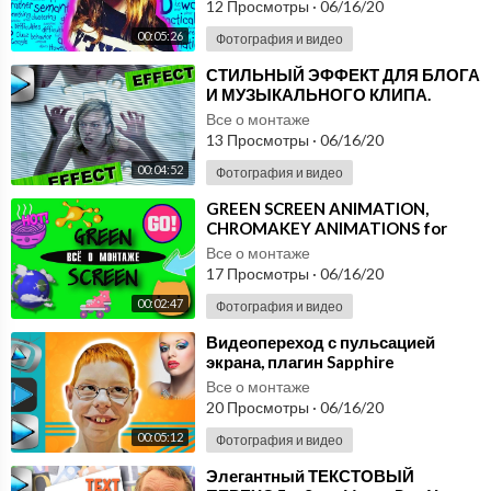
12 Просмотры
·
06/16/20
00:05:26
Фотография и видео
⁣СТИЛЬНЫЙ ЭФФЕКТ ДЛЯ БЛОГА
И МУЗЫКАЛЬНОГО КЛИПА.
УРОКИ ВИДЕОМОНТАЖА SONY
Все о монтаже
VEGAS PRO. ПЛАГИН SAPPHIRE
13 Просмотры
·
06/16/20
00:04:52
Фотография и видео
⁣GREEN SCREEN ANIMATION,
CHROMAKEY ANIMATIONS for
Sony Vegas, Premier Pro, After
Все о монтаже
Effects Edition
17 Просмотры
·
06/16/20
00:02:47
Фотография и видео
⁣Видеопереход с пульсацией
экрана, плагин Sapphire
BlurMoCurves. Уроки
Все о монтаже
видеомонтажа Sony Vegas
20 Просмотры
·
06/16/20
00:05:12
Фотография и видео
⁣Элегантный ТЕКСТОВЫЙ