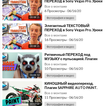
ПЕРЕХОД в Sony Vegas Pro. Уроки
видеомонтажа Сони Вегас. Text
Все о монтаже
transition
6 Просмотры
·
06/16/20
00:08:21
Фотография и видео
⁣Элегантный ТЕКСТОВЫЙ
ПЕРЕХОД в Sony Vegas Pro. Уроки
видеомонтажа Сони Вегас. Text
Все о монтаже
transition
16 Просмотры
·
06/16/20
00:08:21
Фотография и видео
⁣Ритмичный ПЕРЕХОД под
МУЗЫКУ с пульсацией. Плагин
Sapphire Shake. Уроки Sony Vegas
Все о монтаже
Pro
10 Просмотры
·
06/16/20
00:04:53
Фотография и видео
⁣КИНОШНЫЙ видеопереход.
Плагин SAPPHIRE AUTO PAINT.
Уроки видеомонтажа Sony Vegas
Все о монтаже
Pro
11 Просмотры
·
06/16/20
00:03:07
Фотография и видео