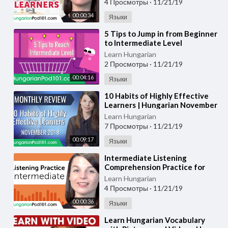
4 Просмотры
·
11/21/19
00:00:34
Языки
⁣5 Tips to Jump in from Beginner
to Intermediate Level
Learn Hungarian
2 Просмотры
·
11/21/19
00:04:16
Языки
⁣10 Habits of Highly Effective
Learners | Hungarian November
Review
Learn Hungarian
7 Просмотры
·
11/21/19
00:09:17
Языки
⁣Intermediate Listening
Comprehension Practice for
Hungarian Conversations
Learn Hungarian
4 Просмотры
·
11/21/19
00:00:36
Языки
⁣Learn Hungarian Vocabulary