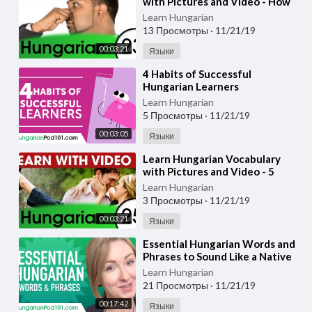
with Pictures and Video - How
to Put Feelings into Hungarian
Learn Hungarian
Words
13 Просмотры
·
11/21/19
00:03:21
Языки
⁣4 Habits of Successful
Hungarian Learners
Learn Hungarian
5 Просмотры
·
11/21/19
00:03:05
Языки
⁣Learn Hungarian Vocabulary
with Pictures and Video - 5
Must-Know Hungarian Words 2
Learn Hungarian
3 Просмотры
·
11/21/19
00:03:21
Языки
⁣Essential Hungarian Words and
Phrases to Sound Like a Native
Learn Hungarian
21 Просмотры
·
11/21/19
00:17:42
Языки