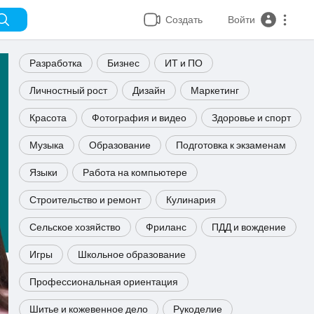
Создать
Войти
Разработка
Бизнес
ИТ и ПО
Личностный рост
Дизайн
Маркетинг
Красота
Фотография и видео
Здоровье и спорт
Музыка
Образование
Подготовка к экзаменам
Языки
Работа на компьютере
Строительство и ремонт
Кулинария
Сельское хозяйство
Фриланс
ПДД и вождение
Игры
Школьное образование
Профессиональная ориентация
Шитье и кожевенное дело
Рукоделие