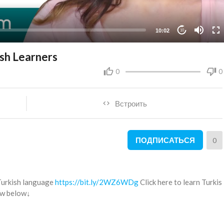
10:02
10
sh Learners
0
0
Встроить
ПОДПИСАТЬСЯ
0
 Turkish language
https://bit.ly/2WZ6WDg
Click here to learn Turkis
ow below↓