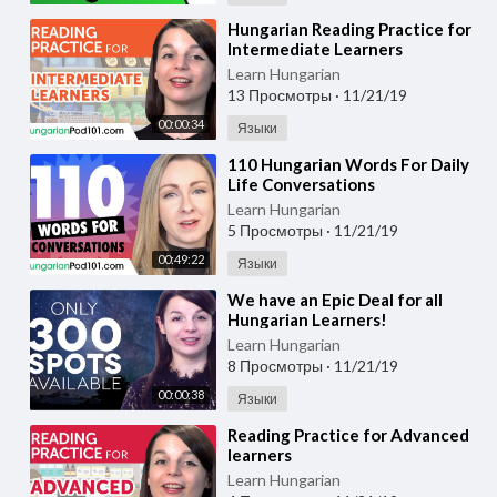
⁣Hungarian Reading Practice for
Intermediate Learners
Learn Hungarian
13 Просмотры
·
11/21/19
00:00:34
Языки
⁣110 Hungarian Words For Daily
Life Conversations
Learn Hungarian
5 Просмотры
·
11/21/19
00:49:22
Языки
⁣We have an Epic Deal for all
Hungarian Learners!
Learn Hungarian
8 Просмотры
·
11/21/19
00:00:38
Языки
⁣Reading Practice for Advanced
learners
Learn Hungarian