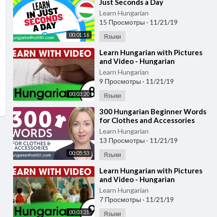
Just Seconds a Day
Learn Hungarian
15 Просмотры
·
11/21/19
00:01:16
Языки
⁣Learn Hungarian with Pictures
and Video - Hungarian
Expressions and Words for the
Learn Hungarian
Classroom 1
9 Просмотры
·
11/21/19
00:03:20
Языки
⁣300 Hungarian Beginner Words
for Clothes and Accessories
Learn Hungarian
13 Просмотры
·
11/21/19
00:05:53
Языки
⁣Learn Hungarian with Pictures
and Video - Hungarian
Expressions and Words for the
Learn Hungarian
Classroom 2
7 Просмотры
·
11/21/19
00:03:21
Языки