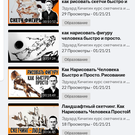
как рисовать скетчи быстро и
вкусно. Эдуард Кичигин
Эдуард Кичигин курс скетчинга и быстрого рисунка
29 Просмотры
·
01/21/21
00:10:57
Образование
⁣как нарисовать фигуру
человека быстро и просто.
Графика, рисование и
Эдуард Кичигин курс скетчинга и быстрого рисунка
скетчинг. Эдуард Кичигин
27 Просмотры
·
01/21/21
00:19:24
Образование
⁣Как Нарисовать Человека
Быстро и Просто. Рисование
фигуры. Эдуард Кичигин
Эдуард Кичигин курс скетчинга и быстрого рисунка
22 Просмотры
·
01/21/21
00:18:49
Образование
⁣Ландшафтный скетчинг. Как
Нарисовать Человека ПростоИ
Быстро. Как рисовать скетчи.
Эдуард Кичигин курс скетчинга и быстрого рисунка
Эдуард Кичигин
18 Просмотры
·
01/21/21
00:06:45
Образование