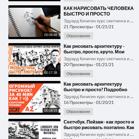
⁣КАК НАРИСОВАТЬ ЧЕЛОВЕКА
БЫСТРО И ПРОСТО
Эдуард Кичигин курс скетчинга и быстрого рисунка
21 Просмотры
·
01/21/21
00:34:48
Образование
⁣Как рисовать архитектуру -
быстро, просто, круто. Мои
лайфхаки рисования.
Эдуард Кичигин курс скетчинга и быстрого рисунка
Скетчинг. Эдуард Кичигин
20 Просмотры
·
01/21/21
00:17:38
Образование
⁣Как рисовать архитектуру
быстро и просто? Подробно
показываю и объясняю
Эдуард Кичигин курс скетчинга и быстрого рисунка
детали. Эдуард Кичигин
16 Просмотры
·
01/20/21
00:18:55
Образование
⁣Скетчбук. Пейзаж- как просто и
быстро рисовать поэтапно. Как
рисовать скетчи. Эдуард
Эдуард Кичигин курс скетчинга и быстрого рисунка
Кичигин