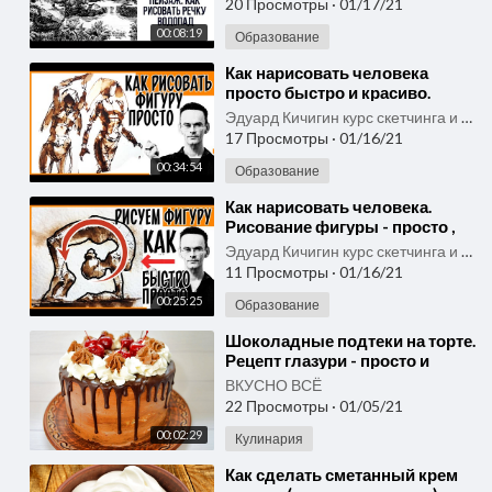
20 Просмотры
·
01/17/21
00:08:19
Образование
⁣Как нарисовать человека
просто быстро и красиво.
Рисование Фигуры пером и
Эдуард Кичигин курс скетчинга и быстрого рисунка
Тушью. Эдуард Кичигин
17 Просмотры
·
01/16/21
00:34:54
Образование
⁣Как нарисовать человека.
Рисование фигуры - просто ,
быстро и красиво . Эдуард
Эдуард Кичигин курс скетчинга и быстрого рисунка
Кичигин
11 Просмотры
·
01/16/21
00:25:25
Образование
⁣Шоколадные подтеки на торте.
Рецепт глазури - просто и
быстро
ВКУСНО ВСЁ
22 Просмотры
·
01/05/21
00:02:29
Кулинария
⁣Как сделать сметанный крем