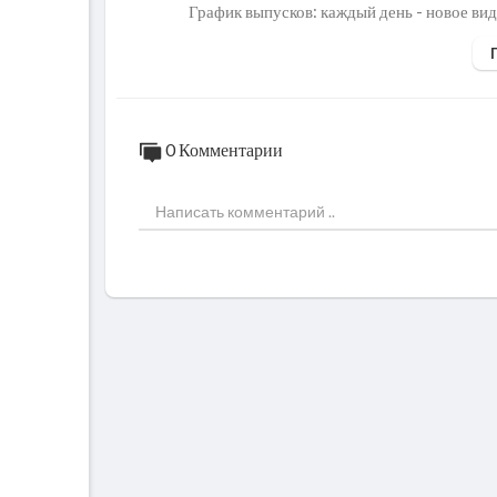
График выпусков: каждый день - новое ви
***************************************
Подписаться на канал:
http://goo.gl/Fqxt
***************************************
Рекламодателям:
https://goo.gl/dm45Yl
***************************************
0 Комментарии
НОВИЧКАМ:
https://goo.gl/KURpFZ
ИНТЕРФЕЙС:
http://goo.gl/oH8dVX
ТЕКСТ:
https://goo.gl/NQ1ieX
ЗВУК:
https://goo.gl/Tg9hKN
ЭФФЕКТЫ:
https://goo.gl/phb0Qq
ПЕРЕХОДЫ:
https://goo.gl/EUbV2U
ПЛАГИНЫ:
http://goo.gl/KIAz6H
ГАЛЕРЕЯ:
https://goo.gl/f5Gw9X
***************************************
Музыка без Авторских Прав:
TRAP
https://goo.gl/dsNaKN
HOUSE
https://goo.gl/zxfYBm
DUBSTEP
https://goo.gl/Fq62QB
DRUM&BASS
https://goo.gl/pEs7GO