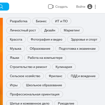
Создать
Войти
Разработка
Бизнес
ИТ и ПО
Личностный рост
Дизайн
Маркетинг
Красота
Фотография и видео
Здоровье и спорт
Музыка
Образование
Подготовка к экзаменам
Языки
Работа на компьютере
Строительство и ремонт
Кулинария
Сельское хозяйство
Фриланс
ПДД и вождение
Игры
Школьное образование
Профессиональная ориентация
Шитье и кожевенное дело
Рукоделие