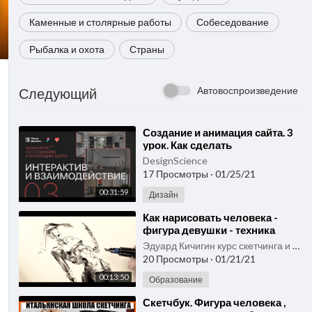
Каменные и столярные работы
Собеседование
Рыбалка и охота
Страны
Автовоспроизведение
Следующий
⁣Создание и анимация сайта. 3
урок. Как сделать
интерактивный сайт. Мини-
DesignScience
курс от Науки Дизайна
17 Просмотры
·
01/25/21
00:31:59
Дизайн
⁣Как нарисовать человека -
фигура девушки - техника
скетчинга . Быстро и просто
Эдуард Кичигин курс скетчинга и быстрого рисунка
Эдуард Кичигин
20 Просмотры
·
01/21/21
00:13:50
Образование
⁣Скетчбук. Фигура человека ,