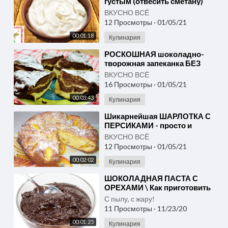
густым (отвесить сметану)
ВКУСНО ВСЁ
12 Просмотры
·
01/05/21
00:01:18
Кулинария
⁣РОСКОШНАЯ шоколадно-
творожная запеканка БЕЗ
МУКИ - просто и быстро!
ВКУСНО ВСЁ
16 Просмотры
·
01/05/21
00:03:43
Кулинария
⁣Шикарнейшая ШАРЛОТКА С
ПЕРСИКАМИ - просто и
быстро!
ВКУСНО ВСЁ
12 Просмотры
·
01/05/21
00:02:02
Кулинария
⁣ШОКОЛАДНАЯ ПАСТА С
ОРЕХАМИ \ Как приготовить
нутелллу \ Шоколадный
С пылу, с жару!
десерт \ Как сделать нутеллу
11 Просмотры
·
11/23/20
00:01:25
Кулинария