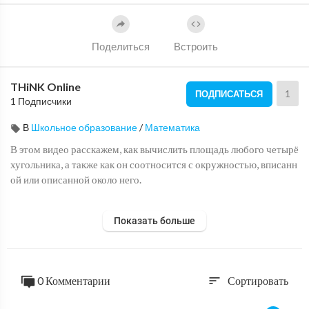
Поделиться
Встроить
THiNK Online
1
ПОДПИСАТЬСЯ
1 Подписчики
В
Школьное образование
/
Математика
В этом видео расскажем, как вычислить площадь любого четырё
хугольника, а также как он соотносится с окружностью, вписанн
ой или описанной около него.
Таймкод:
Показать больше
0:00 Тема и план урока
0:38 Площаль выпуклого четырёхугольника
0:51 Описанная около выпуклого четырёхугольника окружност
ь
0 Комментарии
Сортировать
sort
1:25 Вписанная в выпуклый четырёхугольник окружность
1:44 Описанная и вписанная окружность четырёхугольника