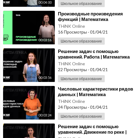
00:04:00
Школьное образование
⁣Производные произведения
функций | Математика
THiNK Online
16 Просмотры
·
01/04/21
00:03:16
Школьное образование
⁣Решение задач с помощью
уравнений. Работа | Математика
THiNK Online
22 Просмотры
·
01/04/21
00:03:56
Школьное образование
⁣Числовые характеристики рядов
данных | Математика
THiNK Online
24 Просмотры
·
01/04/21
00:03:24
Школьное образование
⁣Решение задач с помощью
уравнений. Движение по реке |
Математика