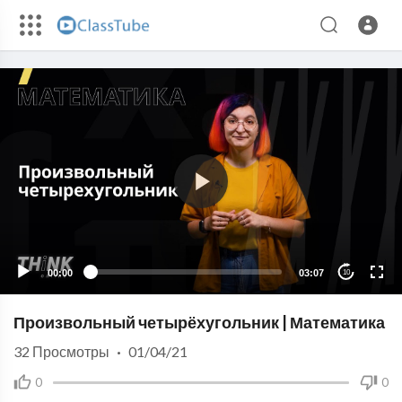
00:00
03:07
10
Произвольный четырёхугольник | Математика
32
Просмотры
·
01/04/21
0
0