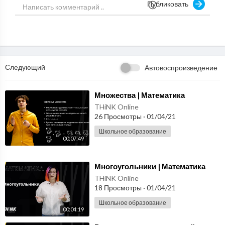
Публиковать
2:07 Пример задачи
2:41 Итоги
Мы в социальных сетях:
https://vk.com/domyem
Следующий
Автовоспроизведение
⁣Множества | Математика
THiNK Online
26 Просмотры
·
01/04/21
Школьное образование
00:07:49
⁣Многоугольники | Математика
THiNK Online
18 Просмотры
·
01/04/21
Школьное образование
00:04:19