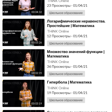
THiNK Online
23 Просмотры
·
01/04/21
00:04:32
Школьное образование
⁣Логарифмические неравенства.
Простейшие | Математика
THiNK Online
12 Просмотры
·
01/04/21
00:03:26
Школьное образование
⁣Множество значений функции |
Математика
THiNK Online
36 Просмотры
·
01/04/21
00:02:35
Школьное образование
⁣Гипербола | Математика
THiNK Online
19 Просмотры
·
01/04/21
Школьное образование
00:03:19