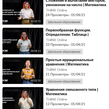
⁣Сложение и вычитание векторов,
умножение на число | Математика
THiNK Online
24 Просмотры
·
01/04/21
00:03:55
Школьное образование
⁣Первообразная функции.
Определение. Таблица |
Математика
THiNK Online
23 Просмотры
·
01/04/21
00:04:13
Школьное образование
⁣Простые иррациональные
уравнения | Математика
THiNK Online
21 Просмотры
·
01/04/21
00:02:50
Школьное образование
⁣Уравнения смешанного типа |
Математика
THiNK Online
12 Просмотры
·
01/04/21