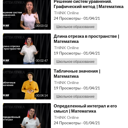
⁣Решение систем уравнений.
Графический метод | Математика
THiNK Online
24 Просмотры
·
01/04/21
00:03:02
Школьное образование
⁣Длина отрезка в пространстве |
Математика
THiNK Online
19 Просмотры
·
01/04/21
00:02:47
Школьное образование
⁣Табличные значения |
Математика
THiNK Online
19 Просмотры
·
01/04/21
00:04:14
Школьное образование
⁣Определенный интеграл и его
смысл | Математика
THiNK Online
24 Просмотры
·
01/04/21