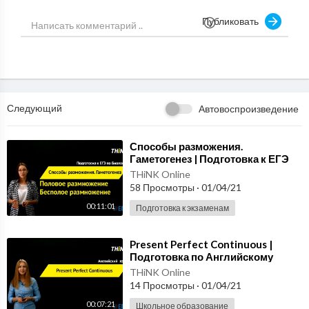
Публиковать
Телефон для связи: +7 812 244 71 43
Следующий
Автовоспроизведение
⁣Способы разможения.
Гаметогенез | Подготовка к ЕГЭ
по Биологии
THiNK Online
58 Просмотры
·
01/04/21
00:11:01
Подготовка к экзаменам
⁣Present Perfect Continuous |
Подготовка по Английскому
языку
THiNK Online
14 Просмотры
·
01/04/21
00:07:21
Школьное образование