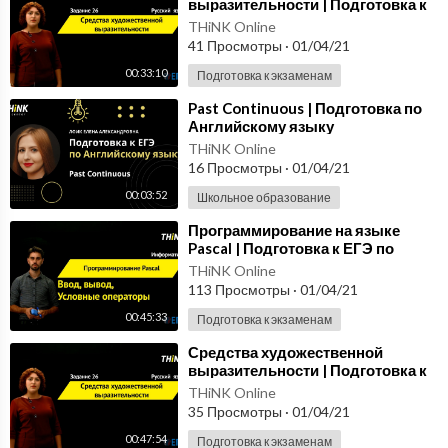
выразительности | Подготовка к
ЕГЭ по Русскому языку
THiNK Online
41 Просмотры
·
01/04/21
00:33:10
Подготовка к экзаменам
⁣Past Continuous | Подготовка по
Английскому языку
THiNK Online
16 Просмотры
·
01/04/21
00:03:52
Школьное образование
⁣Программирование на языке
Pascal | Подготовка к ЕГЭ по
Информатике
THiNK Online
113 Просмотры
·
01/04/21
00:45:33
Подготовка к экзаменам
⁣Средства художественной
выразительности | Подготовка к
ЕГЭ по Русскому языку
THiNK Online
35 Просмотры
·
01/04/21
00:47:54
Подготовка к экзаменам