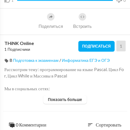
1
0
Поделиться
Встроить
THiNK Online
1
ПОДПИСАТЬСЯ
1 Подписчики
В
Подготовка к экзаменам
/
Информатика ЕГЭ и ОГЭ
Рассмотрим тему: программирование на языке Pascal. Цикл Fo
r, Цикл While и Массивы в Pascal
Мы в социальных сетях:
Поколение THiNK Вконтакте:
https://vk.com/think_pro
Показать больше
Поколение THiNK Instagram:
https://www.instagram.com/thin
k_spb/
Адрес нашего учебного центра:
0 Комментарии
Сортировать
sort
Санкт-Петербург, Таврическая ул. 35. Ст. м. Чернышевская