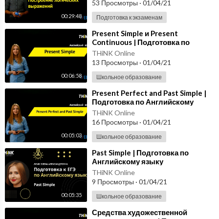
53 Просмотры
·
01/04/21
00:29:48
Подготовка к экзаменам
⁣Present Simple и Present
Continuous | Подготовка по
Английскому языку
THiNK Online
13 Просмотры
·
01/04/21
00:06:58
Школьное образование
⁣Present Perfect and Past Simple |
Подготовка по Английскому
языку
THiNK Online
16 Просмотры
·
01/04/21
00:05:03
Школьное образование
⁣Past Simple | Подготовка по
Английскому языку
THiNK Online
9 Просмотры
·
01/04/21
00:05:35
Школьное образование
⁣Средства художественной