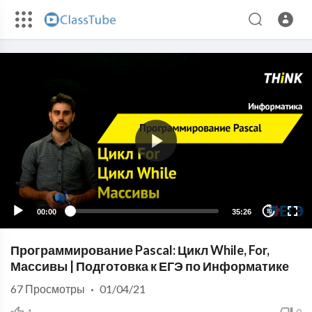
00:00
35:26
10
Программирование Pascal: Цикл While, For,
Массивы | Подготовка к ЕГЭ по Информатике
67
Просмотры
·
01/04/21