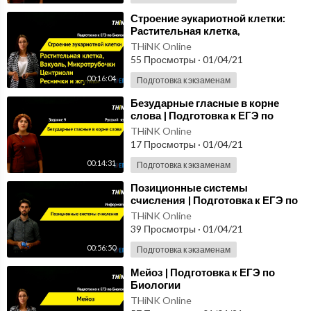
⁣Строение эукариотной клетки:
Растительная клетка,
Хлоропласты (4/4) | Подготовка к
THiNK Online
ЕГЭ по Биологии
55 Просмотры
·
01/04/21
00:16:04
Подготовка к экзаменам
⁣Безударные гласные в корне
слова | Подготовка к ЕГЭ по
Русскому языку
THiNK Online
17 Просмотры
·
01/04/21
00:14:31
Подготовка к экзаменам
⁣Позиционные системы
счисления | Подготовка к ЕГЭ по
Информатике
THiNK Online
39 Просмотры
·
01/04/21
00:56:50
Подготовка к экзаменам
⁣Мейоз | Подготовка к ЕГЭ по
Биологии
THiNK Online