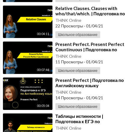
⁣Relative Clauses. Clauses with
who/that/which. | Подготовка по
Английскому языку
THiNK Online
22 Просмотры
·
01/04/21
00:04:11
Школьное образование
⁣Present Perfect. Present Perfect
Countinuous | Подготовка по
Английскому языку
THiNK Online
11 Просмотры
·
01/04/21
00:07:44
Школьное образование
⁣Present Perfect | Подготовка по
Английскому языку
THiNK Online
14 Просмотры
·
01/04/21
00:05:04
Школьное образование
⁣Таблицы истинности |
Подготовка к ЕГЭ по
Информатике
THiNK Online