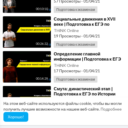
57 Просмотры
·
01/04/21
00:10:10
Подготовка к экзаменам
⁣Социальные движения в XVII
веке | Подготовка к ЕГЭ по
Истории
THiNK Online
19 Просмотры
·
01/04/21
00:26:22
Подготовка к экзаменам
⁣Определение главной
информации | Подготовка к ЕГЭ
по Русскому языку
THiNK Online
17 Просмотры
·
01/04/21
00:14:29
Подготовка к экзаменам
⁣Смута: династический этап |
Подготовка к ЕГЭ по Истории
THiNK Online
На этом веб-сайте используются файлы cookie, чтобы вы могли
14 Просмотры
·
01/04/21
получить лучшие возможности на нашем веб-сайте.
Подробнее
00:20:01
Подготовка к экзаменам
Хорошо!