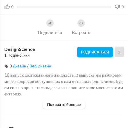
0
0
Поделиться
Встроить
DesignScience
1
ПОДПИСАТЬСЯ
1 Подписчики
В
Дизайн
/
Веб-дизайн
18 выпуск долгожданного дайджеста. В выпуске мы разбираем
много вопросов поступивших к нам от наших подписчиков. Буд
ем сильно признательны, если вы напишите ваше мнение в комм
ентариях.
Показать больше
Великий курс по интерфейсам -
https://nauka-dsgn.ru/interfac
es
Курс по 3D в дизайне —
https://nauka-dsgn.ru/cinema4d
Наш инстаграм —
https://www.instagram.com/nauka_dsgn/