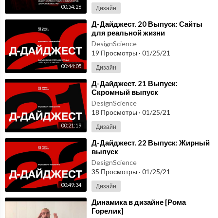
00:54:26
Дизайн
⁣Д-Дайджест. 20 Выпуск: Сайты
для реальной жизни
DesignScience
19 Просмотры
·
01/25/21
00:44:05
Дизайн
⁣Д-Дайджест. 21 Выпуск:
Скромный выпуск
DesignScience
18 Просмотры
·
01/25/21
00:21:19
Дизайн
⁣Д-Дайджест. 22 Выпуск: Жирный
выпуск
DesignScience
35 Просмотры
·
01/25/21
00:49:34
Дизайн
⁣Динамика в дизайне [Рома
Горелик]