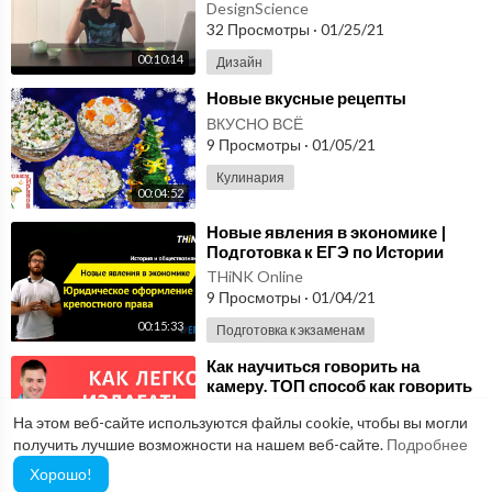
DesignScience
32 Просмотры
·
01/25/21
00:10:14
Дизайн
⁣Новые вкусные рецепты
ВКУСНО ВСЁ
9 Просмотры
·
01/05/21
Кулинария
00:04:52
⁣Новые явления в экономике |
Подготовка к ЕГЭ по Истории
THiNK Online
9 Просмотры
·
01/04/21
00:15:33
Подготовка к экзаменам
⁣Как научиться говорить на
камеру. ТОП способ как говорить
красиво.
Свобода Речи Ораторское мастерство
На этом веб-сайте используются файлы cookie, чтобы вы могли
39 Просмотры
·
10/23/20
получить лучшие возможности на нашем веб-сайте.
Подробнее
00:05:08
Личностный рост
Хорошо!