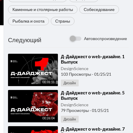
Каменные и столярные работы
Собеседование
Рыбалка и охота
Страны
Автовоспроизведение
Следующий
⁣Д-Дайджест о web-дизайне. 1
Выпуск
DesignScience
103 Просмотры
·
01/25/21
00:31:51
Дизайн
⁣Д-Дайджест о web-дизайне. 5
Выпуск
DesignScience
79 Просмотры
·
01/25/21
00:26:04
Дизайн
⁣Д-Дайджест о web-дизайне. 7