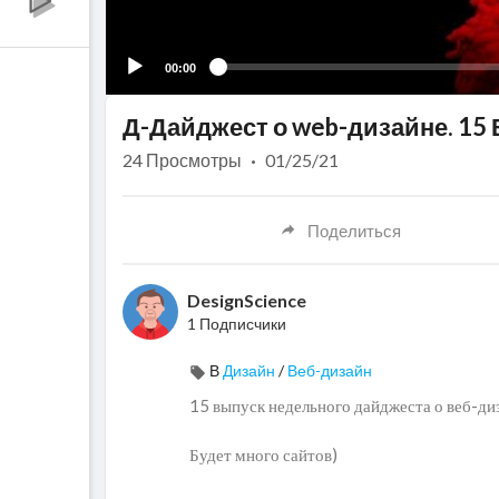
00:00
Д-Дайджест о web-дизайне. 15
24
Просмотры
·
01/25/21
Поделиться
DesignScience
1 Подписчики
В
Дизайн
/
Веб-дизайн
15 выпуск недельного дайджеста о веб-ди
Будет много сайтов)