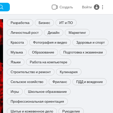
Создать
Войти
Разработка
Бизнес
ИТ и ПО
Личностный рост
Дизайн
Маркетинг
Красота
Фотография и видео
Здоровье и спорт
Музыка
Образование
Подготовка к экзаменам
Языки
Работа на компьютере
Строительство и ремонт
Кулинария
Сельское хозяйство
Фриланс
ПДД и вождение
Игры
Школьное образование
Профессиональная ориентация
Шитье и кожевенное дело
Рукоделие