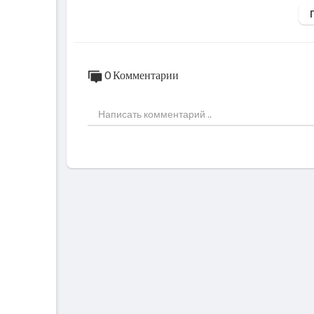
Подписывайтесь на нас в инстаграм
https
Не забывайте заглядывать на наш курс, те
са сразу!
0 Комментарии
Промокод SAVE2020
https://nauka-dsgn.ru/interfaces
https://stonestyle.co.th/
https://www.honeytrapfilm.com/info
https://www.covid19virusdata.com/
https://2020.adveris.fr/
https://stonestyle.co.th/
https://unleashed.company/clients-2/
https://www.kommigraphics.com/en/
https://minglabs.com/
https://abhishekjha.me/muteza/
https://www.montblancvodka.com/en/#ve
https://www.powerhouse-company.com/
https://fwa100.jam3.com/
https://firstcutcorn.com/