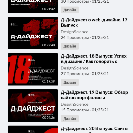
30 Просмотры
·
01/25/21
00:21:42
Дизайн
⁣Д-Дайджест о web-дизайне. 17
Выпуск
DesignScience
24 Просмотры
·
01/25/21
00:27:48
Дизайн
⁣Д-Дайджест. 18 Выпуск: Успех
в дизайне / Как говорить с
пользователем / Новые
DesignScience
сервисы и сайты
27 Просмотры
·
01/25/21
01:19:59
Дизайн
⁣Д-Дайджест. 19 Выпуск: Обзор
сайтов портфолио и
цифровых выставок
DesignScience
15 Просмотры
·
01/25/21
00:54:26
Дизайн
⁣Д-Дайджест. 20 Выпуск: Сайты