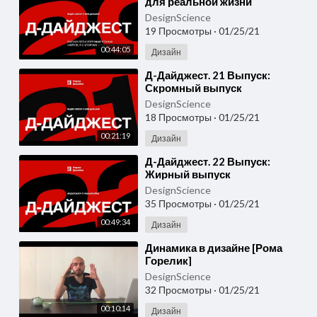
для реальной жизни
DesignScience
19 Просмотры
·
01/25/21
00:44:05
Дизайн
⁣Д-Дайджест. 21 Выпуск:
Скромный выпуск
DesignScience
18 Просмотры
·
01/25/21
00:21:19
Дизайн
⁣Д-Дайджест. 22 Выпуск:
Жирный выпуск
DesignScience
35 Просмотры
·
01/25/21
00:49:34
Дизайн
⁣Динамика в дизайне [Рома
Горелик]
DesignScience
32 Просмотры
·
01/25/21
00:10:14
Дизайн