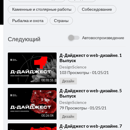
Каменные и столярные работы
Собеседование
Рыбалка и охота
Страны
Автовоспроизведение
Следующий
⁣Д-Дайджест о web-дизайне. 1
Выпуск
DesignScience
103 Просмотры
·
01/25/21
00:31:51
Дизайн
⁣Д-Дайджест о web-дизайне. 5
Выпуск
DesignScience
79 Просмотры
·
01/25/21
00:26:04
Дизайн
⁣Д-Дайджест о web-дизайне. 7