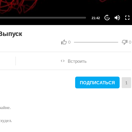
21:42
10
 Выпуск
0
0
Встроить
ПОДПИСАТЬСЯ
1
зайне.
худел.