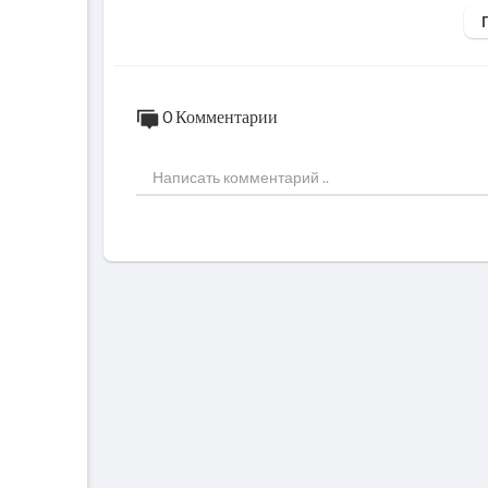
Подписывайтесь на нас в инстаграм
https
Не забывайте заглядывать на наш курс, те
са сразу по промокоду SAVE2020 (29900 
0 Комментарии
https://sabato.studio
https://www.cellag.org/
https://zen.ly/ru
https://www.rino-pelle.com/
https://sam-phlix.com/
http://ussr.obys.agency/
https://obdn.ru/
https://readymag.com/u64480371/1549
https://queengarnet.com/
https://yuinchien.com/projects/max/