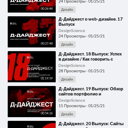
24 Просмотры
·
01/25/21
00:26:44
Дизайн
⁣Д-Дайджест о web-дизайне. 17
Выпуск
DesignScience
24 Просмотры
·
01/25/21
00:27:48
Дизайн
⁣Д-Дайджест. 18 Выпуск: Успех
в дизайне / Как говорить с
пользователем / Новые
DesignScience
сервисы и сайты
28 Просмотры
·
01/25/21
01:19:59
Дизайн
⁣Д-Дайджест. 19 Выпуск: Обзор
сайтов портфолио и
цифровых выставок
DesignScience
15 Просмотры
·
01/25/21
00:54:26
Дизайн
⁣Д-Дайджест. 20 Выпуск: Сайты