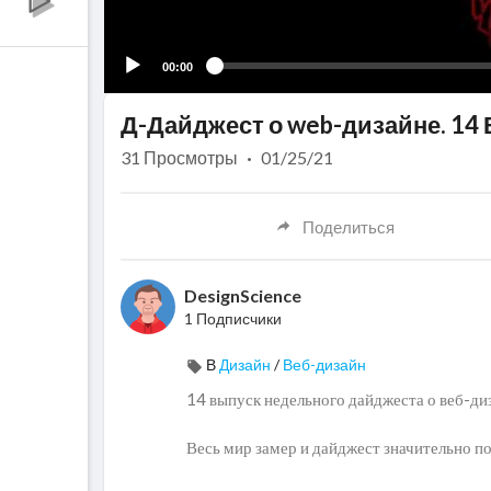
00:00
Д-Дайджест о web-дизайне. 14
31
Просмотры
·
01/25/21
Поделиться
DesignScience
1 Подписчики
В
Дизайн
/
Веб-дизайн
14 выпуск недельного дайджеста о веб-ди
Весь мир замер и дайджест значительно по