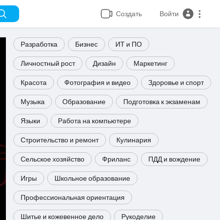
Создать
Войти
Разработка
Бизнес
ИТ и ПО
Личностный рост
Дизайн
Маркетинг
Красота
Фотография и видео
Здоровье и спорт
Музыка
Образование
Подготовка к экзаменам
Языки
Работа на компьютере
Строительство и ремонт
Кулинария
Сельское хозяйство
Фриланс
ПДД и вождение
Игры
Школьное образование
Профессиональная ориентация
Шитье и кожевенное дело
Рукоделие